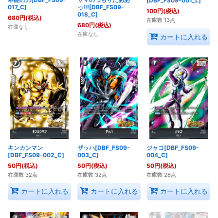
[DBF_FS09-001_L]
017_C]
っ!!![DBF_FS09-
100
円
(税込)
018_C]
680
円
(税込)
在庫数 13点
680
円
(税込)
在庫なし
在庫なし
カートに入れる
キンカンマン
ザッハ[DBF_FS09-
ジャコ[DBF_FS09-
[DBF_FS09-002_C]
003_C]
004_C]
50
円
(税込)
50
円
(税込)
50
円
(税込)
在庫数 32点
在庫数 32点
在庫数 26点
カートに入れる
カートに入れる
カートに入れる