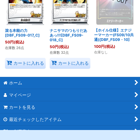
【ホイル仕様】エナジ
滾る本能の力
ナニサマのつもりだあ
ーマーカー(FS09/10共
[DBF_FS09-017_C]
あっ!!![DBF_FS09-
通)[DBF_FS09・10]
018_C]
50
円
(税込)
100
円
(税込)
50
円
(税込)
在庫数 26点
在庫なし
在庫数 32点
カートに入れる
カートに入れる
ホーム
マイページ
カートを見る
最近チェックしたアイテム
ご利用案内