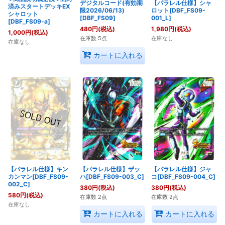
デジタルコード(有効期
【パラレル仕様】シャ
済みスタートデッキEX
限2026/06/13)
ロット[DBF_FS09-
シャロット
[DBF_FS09]
001_L]
[DBF_FS09-a]
480
円
(税込)
1,980
円
(税込)
1,000
円
(税込)
在庫数 5点
在庫なし
在庫なし
カートに入れる
【パラレル仕様】キン
【パラレル仕様】ザッ
【パラレル仕様】ジャ
カンマン[DBF_FS09-
ハ[DBF_FS09-003_C]
コ[DBF_FS09-004_C]
002_C]
380
円
(税込)
380
円
(税込)
580
円
(税込)
在庫数 2点
在庫数 2点
在庫なし
カートに入れる
カートに入れる