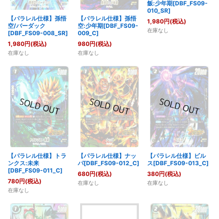
飯:少年期[DBF_FS09-
010_SR]
【パラレル仕様】孫悟
【パラレル仕様】孫悟
1,980
円
(税込)
空/バーダック
空:少年期[DBF_FS09-
在庫なし
[DBF_FS09-008_SR]
009_C]
1,980
円
(税込)
980
円
(税込)
在庫なし
在庫なし
【パラレル仕様】トラ
【パラレル仕様】ナッ
【パラレル仕様】ビル
ンクス:未来
パ[DBF_FS09-012_C]
ス[DBF_FS09-013_C]
[DBF_FS09-011_C]
680
円
(税込)
380
円
(税込)
780
円
(税込)
在庫なし
在庫なし
在庫なし