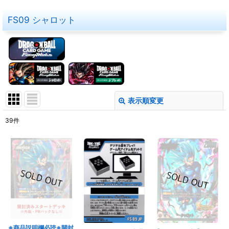
FS09 シャロット
表示順変更
閉じる
39
件
表示数
:
在庫あり
並び順
:
絞り込む
※商品説明欄必読※開封