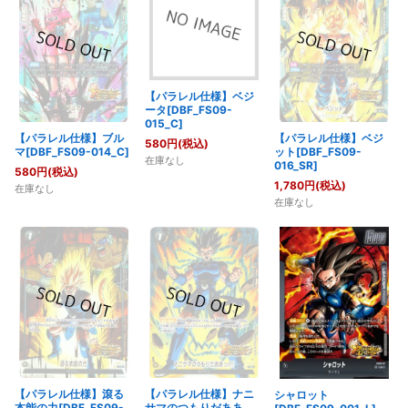
【パラレル仕様】ベジ
ータ[DBF_FS09-
015_C]
【パラレル仕様】ブル
【パラレル仕様】ベジ
580
円
(税込)
マ[DBF_FS09-014_C]
ット[DBF_FS09-
在庫なし
016_SR]
580
円
(税込)
1,780
円
(税込)
在庫なし
在庫なし
【パラレル仕様】滾る
【パラレル仕様】ナニ
シャロット
本能の力[DBF_FS09-
サマのつもりだああ