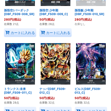
孫悟空/バーダック
孫悟空:少年期
孫悟飯:少年期
[DBF_FS09-008_SR]
[DBF_FS09-009_C]
[DBF_FS09-010_SR]
280
円
(税込)
50
円
(税込)
280
円
(税込)
在庫数 21点
在庫数 28点
在庫なし
カートに入れる
カートに入れる
トランクス:未来
ナッパ[DBF_FS09-
ビルス[DBF_FS09-
[DBF_FS09-011_C]
012_C]
013_C]
50
円
(税込)
50
円
(税込)
50
円
(税込)
在庫数 28点
在庫数 32点
在庫数 32点