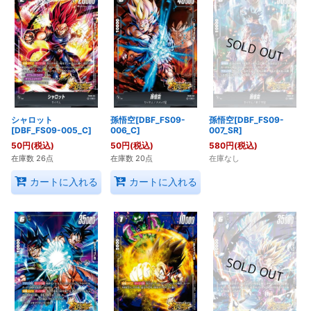
シャロット
孫悟空[DBF_FS09-
孫悟空[DBF_FS09-
[DBF_FS09-005_C]
006_C]
007_SR]
50
円
(税込)
50
円
(税込)
580
円
(税込)
在庫数 26点
在庫数 20点
在庫なし
カートに入れる
カートに入れる