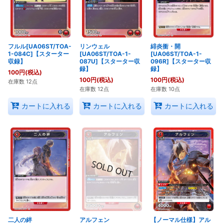
フルル[UA06ST/TOA-
リンウェル
緋炎衝・開
1-084C]【スターター
[UA06ST/TOA-1-
[UA06ST/TOA-1-
収録】
087U]【スターター収
096R]【スターター収
録】
録】
100
円
(税込)
100
円
(税込)
100
円
(税込)
在庫数 12点
在庫数 12点
在庫数 10点
カートに入れる
カートに入れる
カートに入れる
二人の絆
アルフェン
【ノーマル仕様】アル