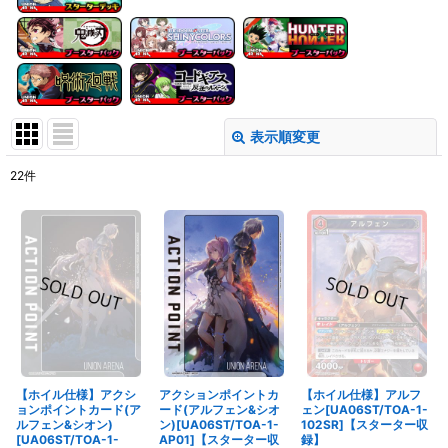
表示順変更
閉じる
22
件
表示数
:
在庫あり
並び順
:
絞り込む
【ホイル仕様】アクシ
アクションポイントカ
【ホイル仕様】アルフ
ョンポイントカード(ア
ード(アルフェン&シオ
ェン[UA06ST/TOA-1-
ルフェン&シオン)
ン)[UA06ST/TOA-1-
102SR]【スターター収
[UA06ST/TOA-1-
AP01]【スターター収
録】