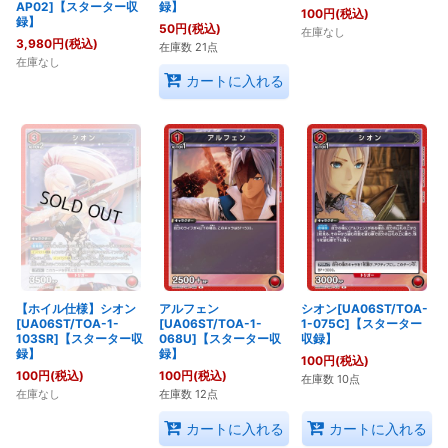
AP02]【スターター収
録】
100
円
(税込)
録】
50
円
(税込)
在庫なし
3,980
円
(税込)
在庫数 21点
在庫なし
カートに入れる
【ホイル仕様】シオン
アルフェン
シオン[UA06ST/TOA-
[UA06ST/TOA-1-
[UA06ST/TOA-1-
1-075C]【スターター
103SR]【スターター収
068U]【スターター収
収録】
録】
録】
100
円
(税込)
100
円
(税込)
100
円
(税込)
在庫数 10点
在庫なし
在庫数 12点
カートに入れる
カートに入れる