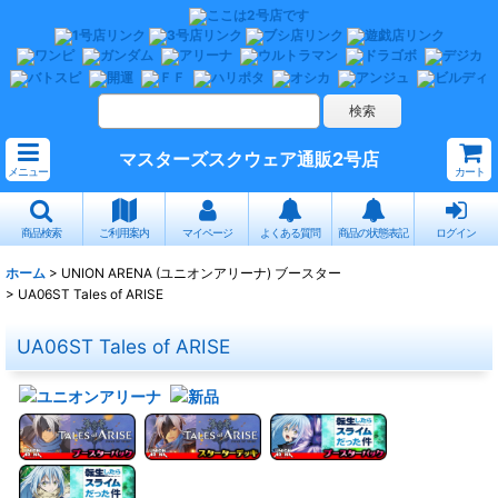
マスターズスクウェア通販2号店
メニュー
カート
商品検索
ご利用案内
マイページ
よくある質問
商品の状態表記
ログイン
ホーム
>
UNION ARENA (ユニオンアリーナ) ブースター
>
UA06ST Tales of ARISE
UA06ST Tales of ARISE