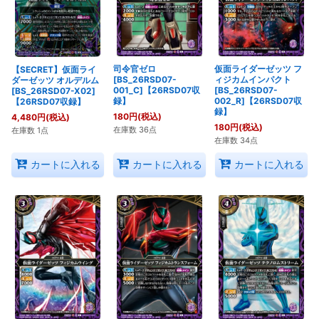
司令官ゼロ
仮面ライダーゼッツ フ
【SECRET】仮面ライ
[BS_26RSD07-
ィジカムインパクト
ダーゼッツ オルデルム
001_C]【26RSD07収
[BS_26RSD07-
[BS_26RSD07-X02]
録】
002_R]【26RSD07収
【26RSD07収録】
録】
180
円
(税込)
4,480
円
(税込)
180
円
(税込)
在庫数 36点
在庫数 1点
在庫数 34点
カートに入れる
カートに入れる
カートに入れる