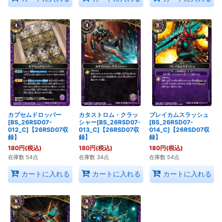
カプセムドロッパー
カタストロム・クラッ
ブレイカムスラッシュ
[BS_26RSD07-
シャー[BS_26RSD07-
[BS_26RSD07-
012_C]【26RSD07収
013_C]【26RSD07収
014_C]【26RSD07収
録】
録】
録】
180
円
(税込)
180
円
(税込)
180
円
(税込)
在庫数 54点
在庫数 34点
在庫数 54点
カートに入れる
カートに入れる
カートに入れる