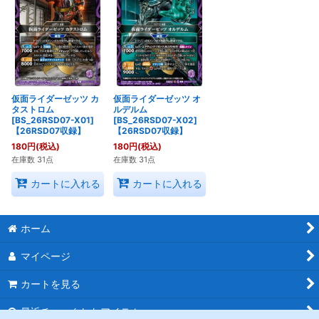
仮面ライダーゼッツ カ
仮面ライダーゼッツ オ
タストロム
ルデルム
[BS_26RSD07-X01]
[BS_26RSD07-X02]
【26RSD07収録】
【26RSD07収録】
180
円
(税込)
180
円
(税込)
在庫数 31点
在庫数 31点
カートに入れる
カートに入れる
ホーム
マイページ
カートを見る
最近チェックしたアイテム