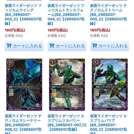
仮面ライダーゼッツ フ
仮面ライダーゼッツ フ
仮面ライダーゼッツ テ
ィジカムウイング
ィジカムトランスフォ
クノロムストリーム
[BS_26RSD07-
ーム[BS_26RSD07-
[BS_26RSD07-
003_C]【26RSD07収
004_C]【26RSD07収
005_C]【26RSD07収
録】
録】
録】
180
円
(税込)
180
円
(税込)
180
円
(税込)
在庫数 54点
在庫数 54点
在庫数 54点
カートに入れる
カートに入れる
カートに入れる
仮面ライダーゼッツ テ
仮面ライダーゼッツ エ
仮面ライダーゼッツ エ
クノロムマシーナリー
スプリムリカバリー
スプリムバリア
[BS_26RSD07-
[BS_26RSD07-007_C]
[BS_26RSD07-
006_C]【26RSD07収
【26RSD07収録】
008_C]【26RSD07収
録】
録】