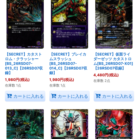
【SECRET】カタスト
【SECRET】ブレイカ
【SECRET】仮面ライ
ロム・クラッシャー
ムスラッシュ
ダーゼッツ カタストロ
[BS_26RSD07-
[BS_26RSD07-
ム[BS_26RSD07-X01]
013_C]【26RSD07収
014_C]【26RSD07収
【26RSD07収録】
録】
録】
4,480
円
(税込)
1,980
円
(税込)
1,980
円
(税込)
在庫数 2点
在庫数 1点
在庫数 1点
カートに入れる
カートに入れる
カートに入れる