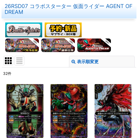
26RSD07 コラボスターター 仮面ライダー AGENT OF
DREAM
表示順変更
閉じる
32
件
表示数
:
在庫あり
並び順
:
絞り込む