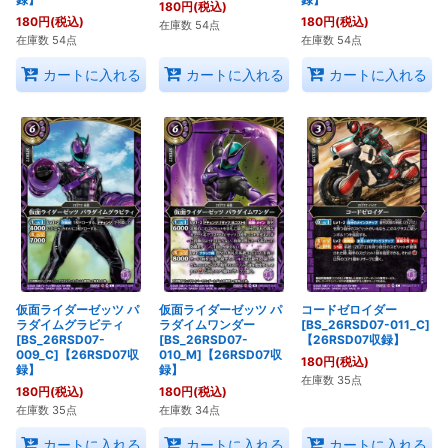
180
円
(税込)
180
円
(税込)
180
円
(税込)
在庫数 54点
在庫数 54点
在庫数 54点
カートに入れる
カートに入れる
カートに入れる
仮面ライダーゼッツ パ
仮面ライダーゼッツ パ
コードゼロイダー
ラダイムグラビティ
ラダイムワンダー
[BS_26RSD07-011_C]
[BS_26RSD07-
[BS_26RSD07-
【26RSD07収録】
009_C]【26RSD07収
010_M]【26RSD07収
180
円
(税込)
録】
録】
在庫数 35点
180
円
(税込)
180
円
(税込)
在庫数 35点
在庫数 34点
カートに入れる
カートに入れる
カートに入れる