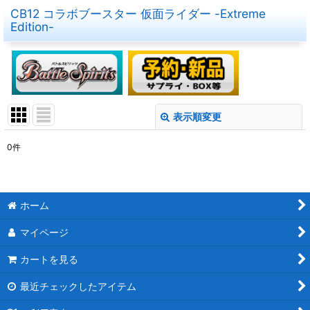
CB12 コラボブースター 仮面ライダー -Extreme
Edition-
表示順変更
閉じる
0
件
表示数
:
在庫あり
ホーム
並び順
:
マイページ
絞り込む
カートを見る
最近チェックしたアイテム