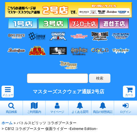
マスターズスクウェア通販2号店
メニュー
カート
商品検索
ご利用案内
マイページ
よくある質問
商品の状態表記
ログイン
ホーム
>
バトルスピリッツ コラボブースター
>
CB12 コラボブースター 仮面ライダー -Extreme Edition-