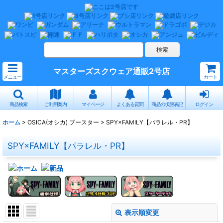
マスターズスクウェア通販2号店
メニュー
カート
商品検索
ご利用案内
マイページ
よくある質問
商品の状態表記
ログイン
ホーム
>
OSICA(オシカ) ブースター
>
SPY×FAMILY【パラレル・PR】
SPY×FAMILY【パラレル・PR】
表示順変更
閉じる