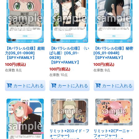
【Rパラレル仕様】超能
【Rパラレル仕様】〈い
【Rパラレル仕様】秘密
力[OS_01-090R]
ばら姫〉[OS_01-
[OS_01-094R]
【SPY×FAMILY】
092R]
【SPY×FAMILY】
【SPY×FAMILY】
100
円
(税込)
100
円
(税込)
100
円
(税込)
在庫数 8点
在庫数 9点
在庫数 10点
カートに入れる
カートに入れる
カートに入れる
リミット+2(ロイド・フ
リミット+2(アーニャ・
ォージャー)
フォージャー)