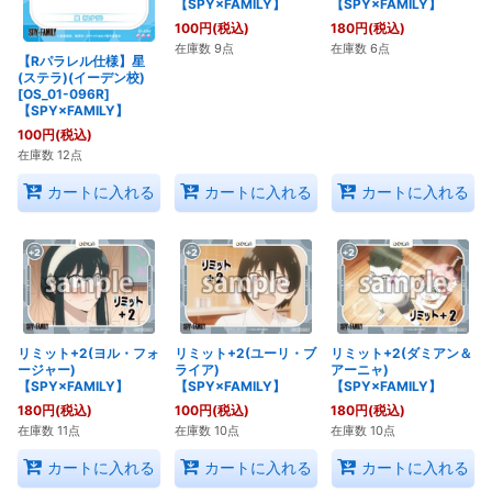
【SPY×FAMILY】
【SPY×FAMILY】
100
円
(税込)
180
円
(税込)
在庫数 9点
在庫数 6点
【Rパラレル仕様】星
(ステラ)(イーデン校)
[OS_01-096R]
【SPY×FAMILY】
100
円
(税込)
在庫数 12点
カートに入れる
カートに入れる
カートに入れる
リミット+2(ヨル・フォ
リミット+2(ユーリ・ブ
リミット+2(ダミアン＆
ージャー)
ライア)
アーニャ)
【SPY×FAMILY】
【SPY×FAMILY】
【SPY×FAMILY】
180
円
(税込)
100
円
(税込)
180
円
(税込)
在庫数 11点
在庫数 10点
在庫数 10点
カートに入れる
カートに入れる
カートに入れる