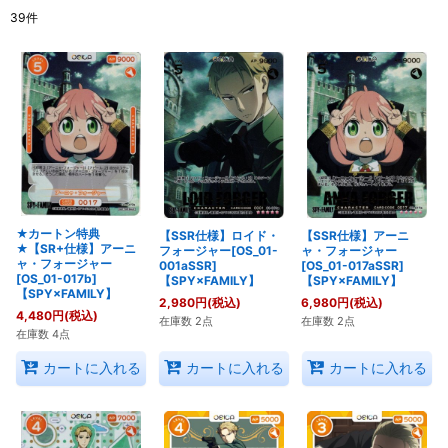
39
件
表示数
:
在庫あり
並び順
:
絞り込む
★カートン特典
【SSR仕様】ロイド・
【SSR仕様】アーニ
★【SR+仕様】アーニ
フォージャー[OS_01-
ャ・フォージャー
ャ・フォージャー
001aSSR]
[OS_01-017aSSR]
[OS_01-017b]
【SPY×FAMILY】
【SPY×FAMILY】
【SPY×FAMILY】
2,980
円
(税込)
6,980
円
(税込)
4,480
円
(税込)
在庫数 2点
在庫数 2点
在庫数 4点
カートに入れる
カートに入れる
カートに入れる