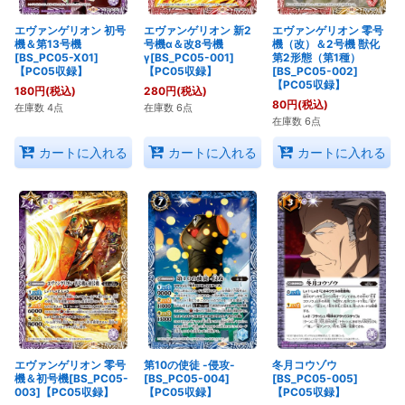
エヴァンゲリオン 初号
エヴァンゲリオン 新2
エヴァンゲリオン 零号
機＆第13号機
号機α＆改8号機
機（改）＆2号機 獣化
[BS_PC05-X01]
γ[BS_PC05-001]
第2形態（第1種）
【PC05収録】
【PC05収録】
[BS_PC05-002]
【PC05収録】
180
円
(税込)
280
円
(税込)
80
円
(税込)
在庫数 4点
在庫数 6点
在庫数 6点
カートに入れる
カートに入れる
カートに入れる
エヴァンゲリオン 零号
第10の使徒 -侵攻-
冬月コウゾウ
機＆初号機[BS_PC05-
[BS_PC05-004]
[BS_PC05-005]
003]【PC05収録】
【PC05収録】
【PC05収録】