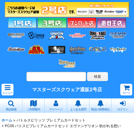
マスターズスクウェア通販2号店
メニュー
カート
商品検索
ご利用案内
マイページ
よくある質問
商品の状態表記
ログイン
ホーム
>
バトルスピリッツ プレミアムカードセット
>
PC05 バトスピプレミアムカードセット エヴァンゲリオン 紡がれる想い