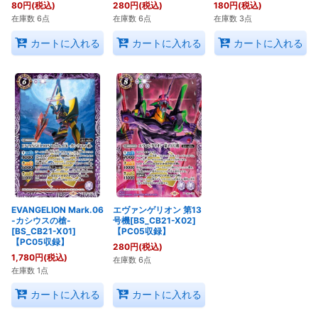
80
円
(税込)
280
円
(税込)
180
円
(税込)
在庫数 6点
在庫数 6点
在庫数 3点
カートに入れる
カートに入れる
カートに入れる
EVANGELION Mark.06
エヴァンゲリオン 第13
-カシウスの槍-
号機[BS_CB21-X02]
[BS_CB21-X01]
【PC05収録】
【PC05収録】
280
円
(税込)
1,780
円
(税込)
在庫数 6点
在庫数 1点
カートに入れる
カートに入れる