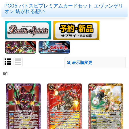
PC05 バトスピプレミアムカードセット エヴァンゲリ
オン 紡がれる想い
表示順変更
閉じる
8
件
表示数
:
在庫あり
並び順
:
絞り込む