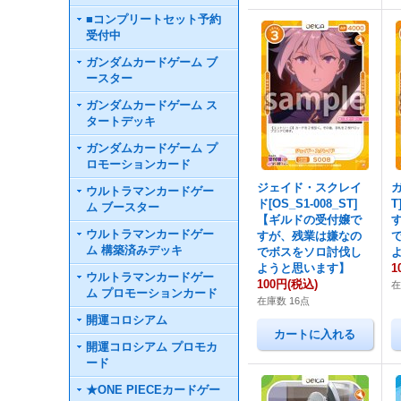
■コンプリートセット予約
受付中
ガンダムカードゲーム ブ
ースター
ガンダムカードゲーム ス
タートデッキ
ガンダムカードゲーム プ
ロモーションカード
ジェイド・スクレイ
ガ
ウルトラマンカードゲー
ド[OS_S1-008_ST]
ム ブースター
【ギルドの受付嬢で
ウルトラマンカードゲー
すが、残業は嫌なの
ム 構築済みデッキ
でボスをソロ討伐し
ようと思います】
1
ウルトラマンカードゲー
100円
(税込)
在
ム プロモーションカード
在庫数 16点
開運コロシアム
開運コロシアム プロモカ
ード
★ONE PIECEカードゲー