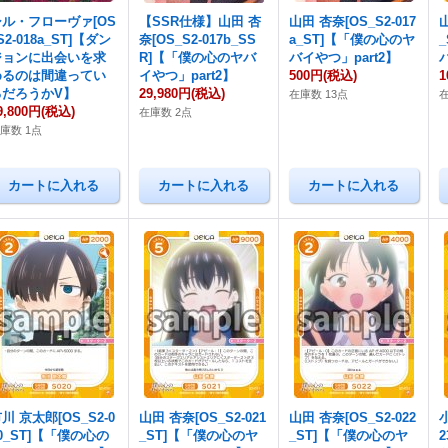
シル・フローヴァ[OS
【SSR仕様】山田 杏
山田 杏奈[OS_S2-017
山
S2-018a_ST]【ダン
奈[OS_S2-017b_SS
a_ST]【「僕の心のヤ
ジョンに出会いを求
R]【「僕の心のヤバ
バイやつ」part2】
めるのは間違ってい
イやつ」part2】
500円
(税込)
1
るだろうかV】
29,980円
(税込)
在庫数 13点
在
9,800円
(税込)
在庫数 2点
庫数 1点
川 京太郎[OS_S2-0
山田 杏奈[OS_S2-021
山田 杏奈[OS_S2-022
0_ST]【「僕の心の
_ST]【「僕の心のヤ
_ST]【「僕の心のヤ