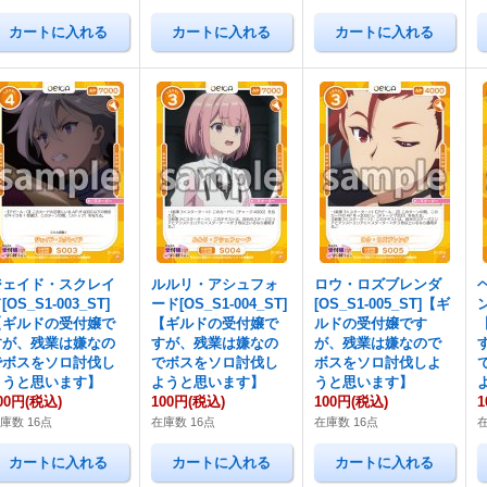
ジェイド・スクレイ
ルルリ・アシュフォ
ロウ・ロズブレンダ
[OS_S1-003_ST]
ード[OS_S1-004_ST]
[OS_S1-005_ST]【ギ
ン
【ギルドの受付嬢で
【ギルドの受付嬢で
ルドの受付嬢です
すが、残業は嫌なの
すが、残業は嫌なの
が、残業は嫌なので
でボスをソロ討伐し
でボスをソロ討伐し
ボスをソロ討伐しよ
ようと思います】
ようと思います】
うと思います】
00円
(税込)
100円
(税込)
100円
(税込)
1
庫数 16点
在庫数 16点
在庫数 16点
在