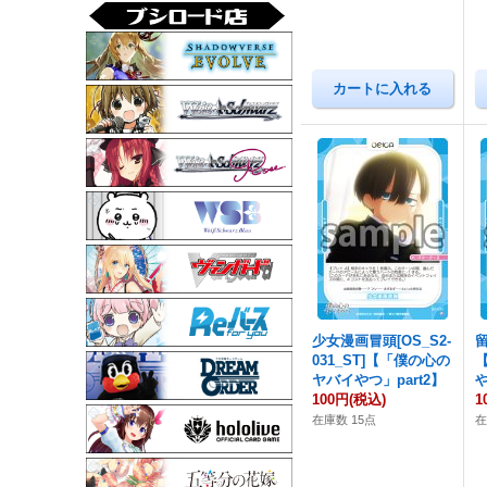
少女漫画冒頭[OS_S2-
留
031_ST]【「僕の心の
ヤバイやつ」part2】
や
100円
(税込)
1
在庫数 15点
在