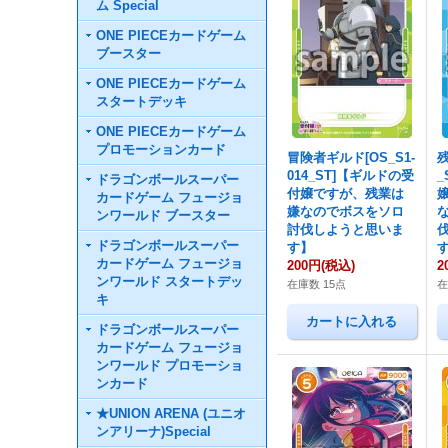
ム Special
ONE PIECEカードゲーム
ブースター
ONE PIECEカードゲーム
スタートデッキ
ONE PIECEカードゲーム
プロモーションカード
冒険者ギルド[OS_S1-
残
014_ST]【ギルドの受
ドラゴンボールスーパー
付嬢ですが、残業は
カードゲーム フュージョ
嫌なのでボスをソロ
ンワールド ブースター
討伐しようと思いま
ドラゴンボールスーパー
す】
カードゲーム フュージョ
200円
(税込)
2
ンワールド スタートデッ
在庫数 15点
在
キ
ドラゴンボールスーパー
カードゲーム フュージョ
ンワールド プロモーショ
ンカード
★UNION ARENA (ユニオ
ンアリーナ)Special