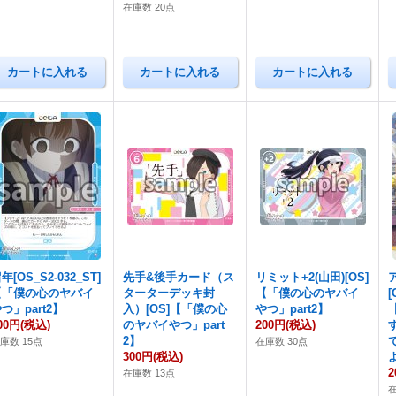
在庫数 20点
年[OS_S2-032_ST]
先手&後手カード（ス
リミット+2(山田)[OS]
【「僕の心のヤバイ
ターターデッキ封
【「僕の心のヤバイ
[
つ」part2】
入）[OS]【「僕の心
やつ」part2】
00円
(税込)
のヤバイやつ」part
200円
(税込)
2】
庫数 15点
在庫数 30点
300円
(税込)
2
在庫数 13点
在