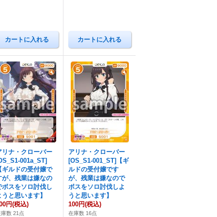
アリナ・クローバー
アリナ・クローバー
OS_S1-001a_ST]
[OS_S1-001_ST]【ギ
【ギルドの受付嬢で
ルドの受付嬢です
すが、残業は嫌なの
が、残業は嫌なので
でボスをソロ討伐し
ボスをソロ討伐しよ
ようと思います】
うと思います】
00円
(税込)
100円
(税込)
庫数 21点
在庫数 16点