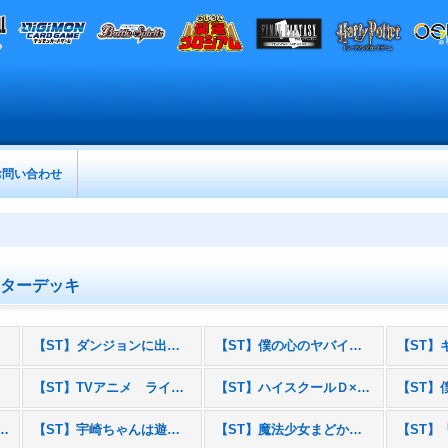
お問い合わせ
ターターデッキ
【ST】ダンジョンに出会いを求めるのは間違っているだろうかV
【ST】僕の心のヤバイやつ part2
【ST】TVアニメ ライザのアトリエ
【ST】ハイスクールＤ×Ｄ HERO
まちカドまぞく 2丁目
【ST】宇崎ちゃんは遊びたい！ω
【ST】魔法少女まどか☆マギカ