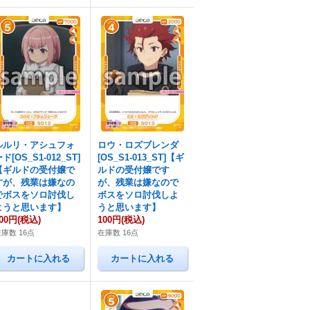
ルルリ・アシュフォ
ロウ・ロズブレンダ
ド[OS_S1-012_ST]
[OS_S1-013_ST]【ギ
【ギルドの受付嬢で
ルドの受付嬢です
すが、残業は嫌なの
が、残業は嫌なので
でボスをソロ討伐し
ボスをソロ討伐しよ
ようと思います】
うと思います】
00円
(税込)
100円
(税込)
庫数 16点
在庫数 16点