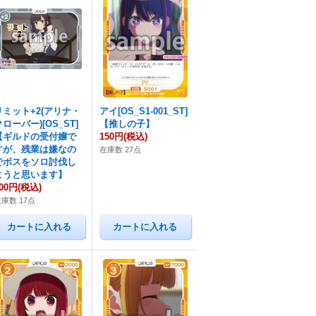
リミット+2(アリナ・
アイ[OS_S1-001_ST]
クローバー)[OS_ST]
【推しの子】
【ギルドの受付嬢で
150円
(税込)
すが、残業は嫌なの
在庫数 27点
でボスをソロ討伐し
ようと思います】
00円
(税込)
庫数 17点