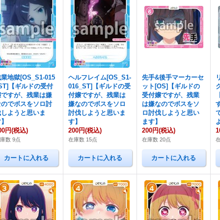
業地獄[OS_S1-015
ヘルフレイム[OS_S1-
先手&後手マーカーセ
_ST]【ギルドの受付
016_ST]【ギルドの受
ット[OS]【ギルドの
嬢ですが、残業は嫌
付嬢ですが、残業は
受付嬢ですが、残業
なのでボスをソロ討
嫌なのでボスをソロ
は嫌なのでボスをソ
伐しようと思いま
討伐しようと思いま
ロ討伐しようと思い
す】
す】
ます】
00円
(税込)
200円
(税込)
200円
(税込)
1
庫数 9点
在庫数 15点
在庫数 20点
在