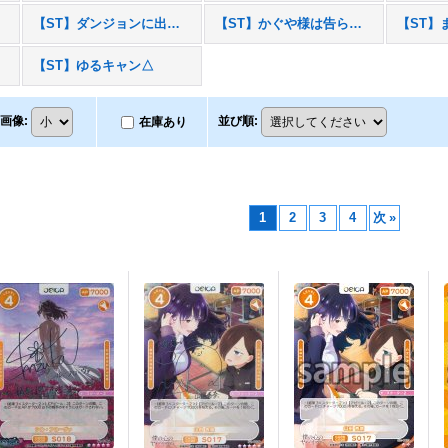
【ST】ダンジョンに出会いを求めるのは間違っているだろうかIV
【ST】かぐや様は告らせたい-ウルトラロマンティック-
【ST】
【ST】ゆるキャン△
画像
:
並び順
:
在庫あり
1
2
3
4
次
»