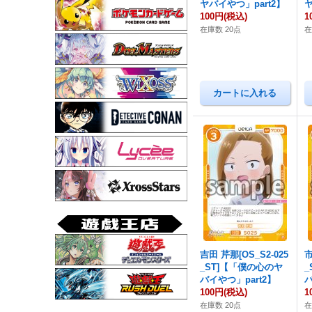
ヤバイやつ」part2】
ヤ
100円
(税込)
1
在庫数 20点
在
吉田 芹那[OS_S2-025
市
_ST]【「僕の心のヤ
バイやつ」part2】
バ
100円
(税込)
1
在庫数 20点
在