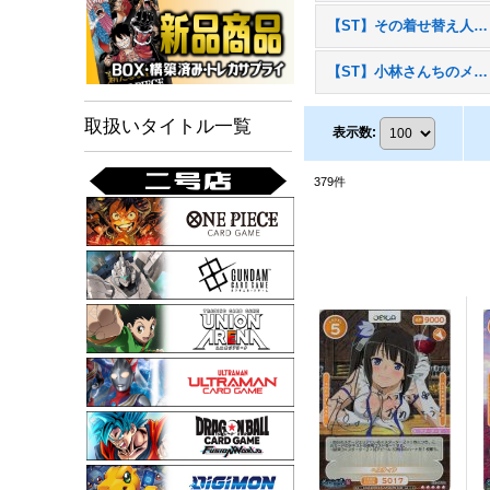
【ST】その着せ替え人形(ビスク・ドール)は恋をする
【ST】小林さんちのメイドラゴンS
取扱いタイトル一覧
表示数
:
379
件