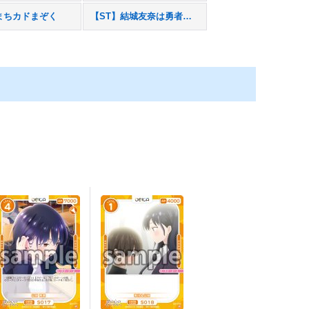
まちカドまぞく
【ST】結城友奈は勇者である-大満開の章-