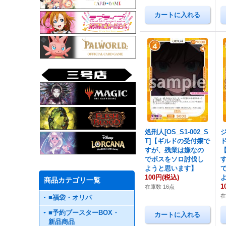
処刑人[OS_S1-002_S
T]【ギルドの受付嬢で
ド
すが、残業は嫌なの
でボスをソロ討伐し
ようと思います】
100円
(税込)
商品カテゴリ一覧
1
在庫数 16点
在
■福袋・オリパ
■予約ブースターBOX・
新品商品