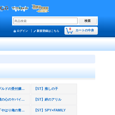
0
カートの中身
ログイン
新規登録はこちら
【ST】ギルドの受付嬢ですが、残業は嫌なのでボスをソロ討伐しようと思います
【ST】推しの子
【ST】僕の心のヤバイやつ
【ST】絆のアリル
【ST】「やはり俺の青春ラブコメはまちがっている。」シリーズ
【ST】SPY×FAMILY