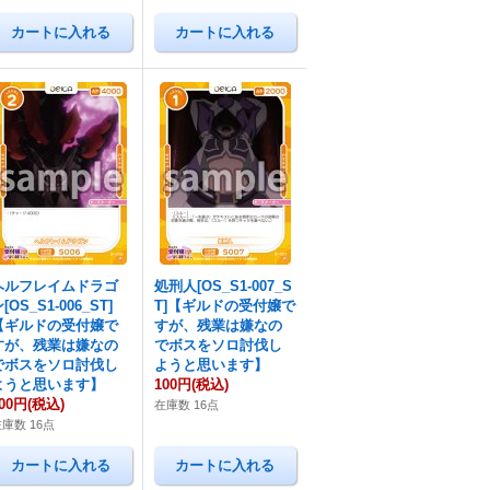
ヘルフレイムドラゴ
処刑人[OS_S1-007_S
[OS_S1-006_ST]
T]【ギルドの受付嬢で
【ギルドの受付嬢で
すが、残業は嫌なの
すが、残業は嫌なの
でボスをソロ討伐し
でボスをソロ討伐し
ようと思います】
ようと思います】
100円
(税込)
00円
(税込)
在庫数 16点
庫数 16点