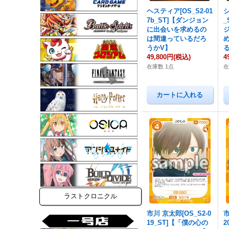
ヘスティア[OS_S2-01
7b_ST]【ダンジョン
_
に出会いを求めるの
は間違っているだろ
うかV】
49,800円
(税込)
4
在庫数 1点
在
ラストクロニクル
市川 京太郎[OS_S2-0
市
19_ST]【「僕の心の
2