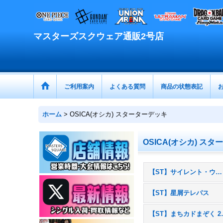
マスターズスクウェア通販2号店
ご利用案内
よくある質問
商品の状態表記
ホーム
>
OSICA(オシカ) スターターデッキ
OSICA(オシカ) ス
【ST】サイレント・ウィッチ 沈黙の魔女の隠しごと
【ST】星屑テレパス
【ST】