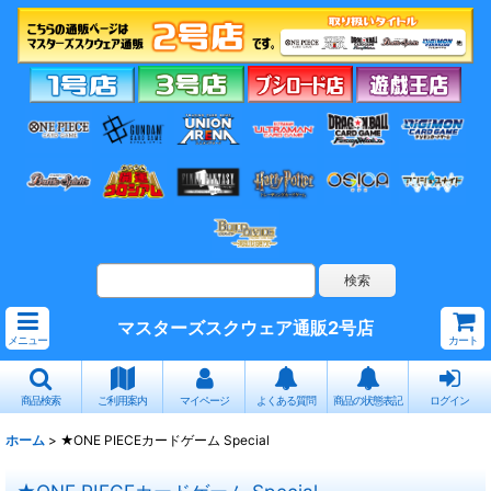
マスターズスクウェア通販2号店
メニュー
カート
商品検索
ご利用案内
マイページ
よくある質問
商品の状態表記
ログイン
ホーム
>
★ONE PIECEカードゲーム Special