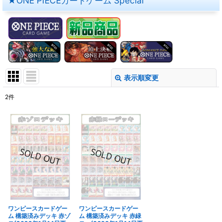
★ONE PIECEカードゲーム Special
表示順変更
閉じる
2
件
サブカテゴリ
:
表示数
:
在庫あり
並び順
:
絞り込む
ワンピースカードゲー
ワンピースカードゲー
ム 構築済みデッキ 赤ゾ
ム 構築済みデッキ 赤緑