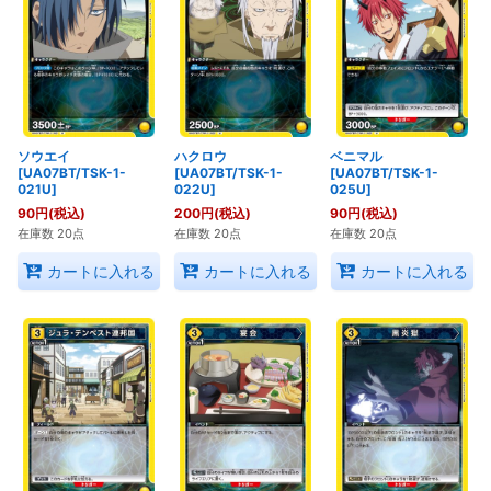
ソウエイ
ハクロウ
ベニマル
[UA07BT/TSK-1-
[UA07BT/TSK-1-
[UA07BT/TSK-1-
021U]
022U]
025U]
90
円
(税込)
200
円
(税込)
90
円
(税込)
在庫数 20点
在庫数 20点
在庫数 20点
カートに入れる
カートに入れる
カートに入れる