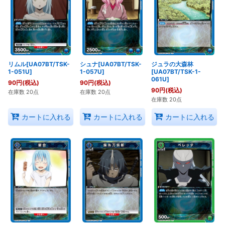
リムル[UA07BT/TSK-
シュナ[UA07BT/TSK-
ジュラの大森林
1-051U]
1-057U]
[UA07BT/TSK-1-
061U]
90
円
(税込)
90
円
(税込)
90
円
(税込)
在庫数 20点
在庫数 20点
在庫数 20点
カートに入れる
カートに入れる
カートに入れる