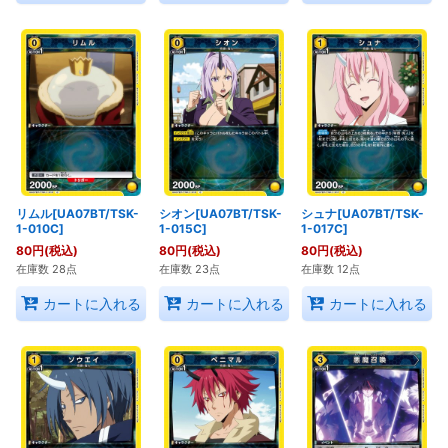
リムル[UA07BT/TSK-
シオン[UA07BT/TSK-
シュナ[UA07BT/TSK-
1-010C]
1-015C]
1-017C]
80
円
(税込)
80
円
(税込)
80
円
(税込)
在庫数 28点
在庫数 23点
在庫数 12点
カートに入れる
カートに入れる
カートに入れる