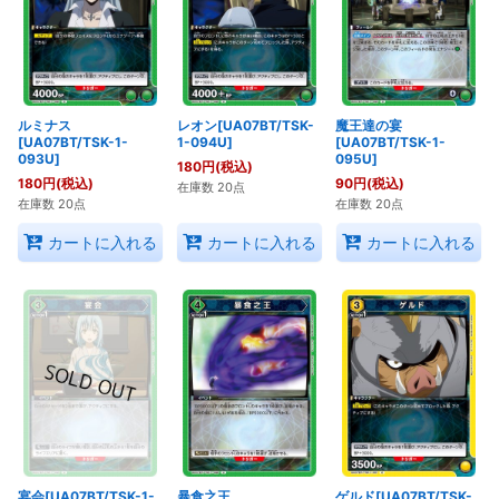
ルミナス
レオン[UA07BT/TSK-
魔王達の宴
[UA07BT/TSK-1-
1-094U]
[UA07BT/TSK-1-
093U]
095U]
180
円
(税込)
180
円
(税込)
90
円
(税込)
在庫数 20点
在庫数 20点
在庫数 20点
カートに入れる
カートに入れる
カートに入れる
宴会[UA07BT/TSK-1-
暴食之王
ゲルド[UA07BT/TSK-