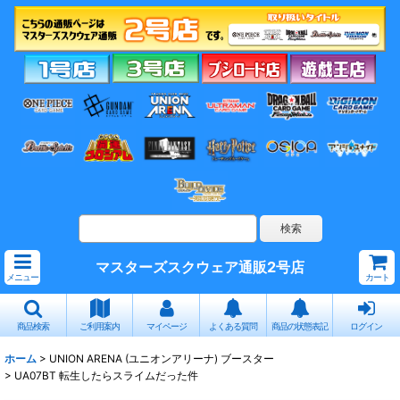
マスターズスクウェア通販2号店
メニュー
カート
商品検索
ご利用案内
マイページ
よくある質問
商品の状態表記
ログイン
ホーム
>
UNION ARENA (ユニオンアリーナ) ブースター
>
UA07BT 転生したらスライムだった件