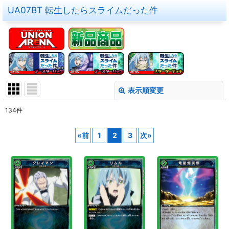
UA07BT 転生したらスライムだった件
表示順変更
閉じる
134
件
表示数
:
«
前
1
2
3
次
»
在庫あり
並び順
:
絞り込む