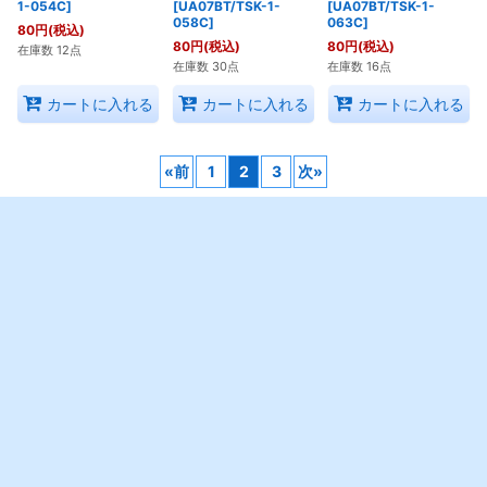
シオン[UA07BT/TSK-
ソウエイ
抗魔の仮面
1-054C]
[UA07BT/TSK-1-
[UA07BT/TSK-1-
058C]
063C]
80
円
(税込)
80
円
(税込)
80
円
(税込)
在庫数 12点
在庫数 30点
在庫数 16点
カートに入れる
カートに入れる
カートに入れる
«
前
1
2
3
次
»
ホーム
マイページ
カートを見る
最近チェックしたアイテム
ご利用案内