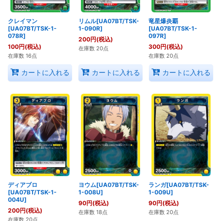
クレイマン
リムル[UA07BT/TSK-
竜星爆炎覇
[UA07BT/TSK-1-
1-090R]
[UA07BT/TSK-1-
078R]
097R]
200
円
(税込)
100
円
(税込)
300
円
(税込)
在庫数 20点
在庫数 16点
在庫数 20点
カートに入れる
カートに入れる
カートに入れる
ディアブロ
ヨウム[UA07BT/TSK-
ランガ[UA07BT/TSK-
[UA07BT/TSK-1-
1-008U]
1-009U]
004U]
90
円
(税込)
90
円
(税込)
200
円
(税込)
在庫数 18点
在庫数 20点
在庫数 20点