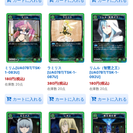
カートに入れる
カートに入れる
カートに入れる
ミリム[UA07BT/TSK-
ラミリス
リムル（智慧之王）
1-083U]
[UA07BT/TSK-1-
[UA07BT/TSK-1-
087U]
092U]
180
円
(税込)
380
円
(税込)
180
円
(税込)
在庫数 20点
在庫数 20点
在庫数 20点
カートに入れる
カートに入れる
カートに入れる