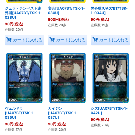
ジュラ・テンペスト連
宴会[UA07BT/TSK-1-
黒炎獄[UA07BT/TSK-
邦国[UA07BT/TSK-1-
030U]
1-034U]
028U]
500
円
(税込)
90
円
(税込)
90
円
(税込)
在庫数 20点
在庫数 19点
在庫数 20点
カートに入れる
カートに入れる
カートに入れる
ヴェルドラ
カイジン
シズ[UA07BT/TSK-1-
[UA07BT/TSK-1-
[UA07BT/TSK-1-
042U]
035U]
037U]
90
円
(税込)
90
円
(税込)
90
円
(税込)
在庫数 20点
在庫数 17点
在庫数 20点