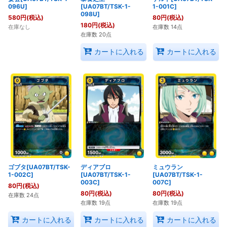
096U]
[UA07BT/TSK-1-
1-001C]
098U]
580
円
(税込)
80
円
(税込)
180
円
(税込)
在庫なし
在庫数 14点
在庫数 20点
カートに入れる
カートに入れる
ゴブタ[UA07BT/TSK-
ディアブロ
ミュウラン
1-002C]
[UA07BT/TSK-1-
[UA07BT/TSK-1-
003C]
007C]
80
円
(税込)
80
円
(税込)
80
円
(税込)
在庫数 24点
在庫数 19点
在庫数 19点
カートに入れる
カートに入れる
カートに入れる