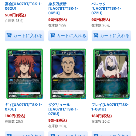
宴会[UA07BT/TSK-1-
操糸万妖斬
ベレッタ
062U]
[UA07BT/TSK-1-
[UA07BT/TSK-1-
065U]
072U]
500
円
(税込)
90
円
(税込)
90
円
(税込)
在庫数 18点
在庫数 12点
在庫数 20点
カートに入れる
カートに入れる
カートに入れる
ギィ[UA07BT/TSK-1-
ダグリュール
フレイ[UA07BT/TSK-
076U]
[UA07BT/TSK-1-
1-081U]
079U]
180
円
(税込)
180
円
(税込)
90
円
(税込)
在庫数 20点
在庫数 20点
在庫数 20点