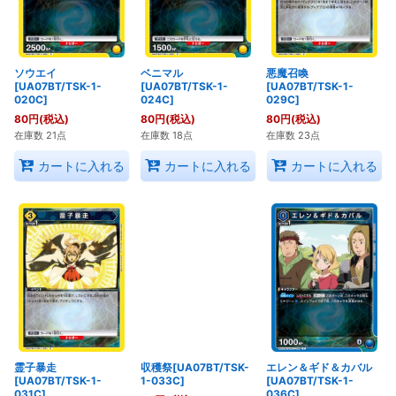
ソウエイ
ベニマル
悪魔召喚
[UA07BT/TSK-1-
[UA07BT/TSK-1-
[UA07BT/TSK-1-
020C]
024C]
029C]
80
円
(税込)
80
円
(税込)
80
円
(税込)
在庫数 21点
在庫数 18点
在庫数 23点
カートに入れる
カートに入れる
カートに入れる
霊子暴走
収穫祭[UA07BT/TSK-
エレン＆ギド＆カバル
[UA07BT/TSK-1-
1-033C]
[UA07BT/TSK-1-
031C]
036C]