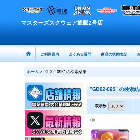
マスターズスクウェア通販2号店
ご利用案内
よくある質問
商品の状態表記
ホーム
>
"GD02-095"
の
検索結果
"GD02-095"
の
検索結
表示数
:
1
件